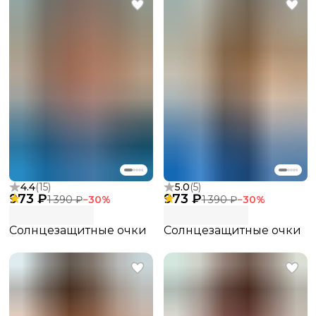
4.4
(
15
)
5.0
(
5
)
973 ₽
973 ₽
1 390 ₽
−
30
%
1 390 ₽
−
30
%
Солнцезащитные очки
Солнцезащитные очки