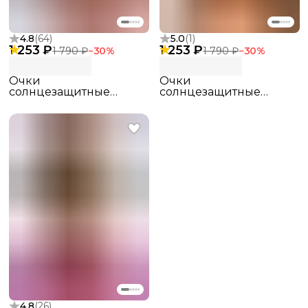
4.8
(
64
)
5.0
(
1
)
1 253 ₽
1 253 ₽
1 790 ₽
−
30
%
1 790 ₽
−
30
%
Очки
Очки
солнцезащитные
солнцезащитные
поляризационные
поляризационные
pinterest
pinterest
4.8
(
26
)