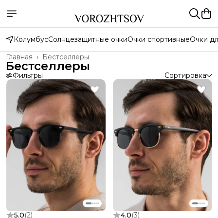
Колумбус
Солнцезащитные очки
Очки спортивные
Очки д
Главная
›
Бестселлеры
Бестселлеры
Фильтры
Сортировка
5.0
(
2
)
4.0
(
3
)