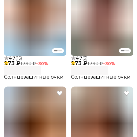
4.7
(
15
)
4.7
(
3
)
973 ₽
973 ₽
1 390 ₽
−
30
%
1 390 ₽
−
30
%
Солнцезащитные очки
Солнцезащитные очки