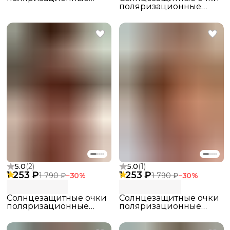
pinterest
поляризационные
pinterest
5.0
(
2
)
5.0
(
1
)
1 253 ₽
1 253 ₽
1 790 ₽
−
30
%
1 790 ₽
−
30
%
Солнцезащитные очки
Солнцезащитные очки
поляризационные
поляризационные
pinterest
pinterest