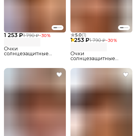
1 253 ₽
5.0
(
1
)
1 790 ₽
−
30
%
1 253 ₽
1 790 ₽
−
30
%
Очки
солнцезащитные
Очки
поляризационные
солнцезащитные
pinterest
поляризационные
pinterest