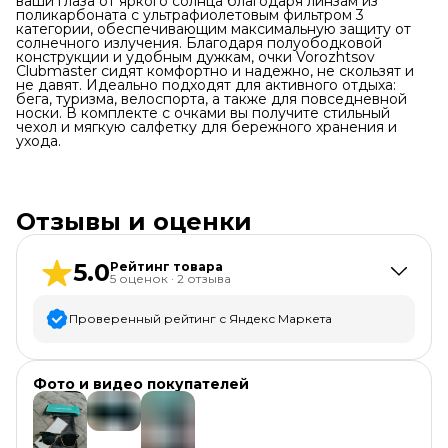
ваши глаза от яркого солнца благодаря линзам из
поликарбоната с ультрафиолетовым фильтром 3
категории, обеспечивающим максимальную защиту от
солнечного излучения. Благодаря полуободковой
конструкции и удобным дужкам, очки Vorozhtsov
Clubmaster сидят комфортно и надежно, не скользят и
не давят. Идеально подходят для активного отдыха:
бега, туризма, велоспорта, а также для повседневной
носки. В комплекте с очками вы получите стильный
чехол и мягкую салфетку для бережного хранения и
ухода.
Отзывы и оценки
5.0
Рейтинг товара
5
оценок
·
2
отзыва
Проверенный рейтинг с Яндекс Маркета
5
звёзд
5
Фото и видео покупателей
4
звезды
0
3
звезды
0
2
звезды
0