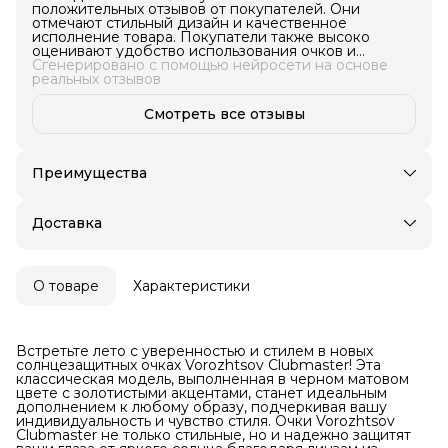
положительных отзывов от покупателей. Они
отмечают стильный дизайн и качественное
исполнение товара. Покупатели также высоко
оценивают удобство использования очков и
наличие чехла в комплекте. Эти очки идеально
Сгенерировано с помощью нейросети на основе
подойдут для тех, кто ищет стильные и удобные в
реальных отзывов
использовании очки для плавания.
Смотреть все отзывы
Преимущества
Доставка в пункты выдачи или до двери
Оплата частями в Сплит
Доставка
Примерка при получении в пункте выдачи
Возможность отказаться от части товаров
Удобный возврат
О товаре
Характеристики
Оплата — картой, СБП или наличными
Встретьте лето с уверенностью и стилем в новых
солнцезащитных очках Vorozhtsov Clubmaster! Эта
классическая модель, выполненная в черном матовом
цвете с золотистыми акцентами, станет идеальным
дополнением к любому образу, подчеркивая вашу
индивидуальность и чувство стиля. Очки Vorozhtsov
Clubmaster не только стильные, но и надежно защитят