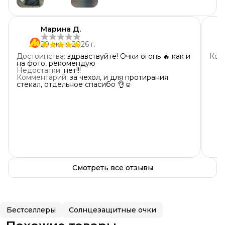
+
2
1
звезда
0
Марина Д.
29 июля 2026 г.
Достоинства
:
здравствуйте! Очки огонь 🔥 как и
Ком
на фото, рекомендую
Недостатки
:
нет!!!
Комментарий
:
за чехол, и для протирания
стекал, отдельное спасибо 👌☺️
Смотреть все отзывы
Бестселлеры
Солнцезащитные очки