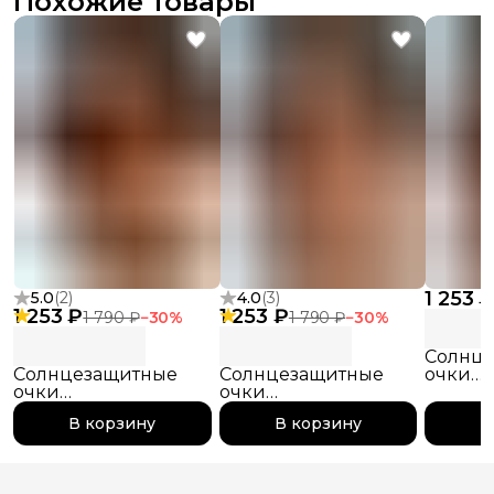
Похожие товары
1 253 
5.0
(
2
)
4.0
(
3
)
1 253 ₽
1 253 ₽
1 790 ₽
−
30
%
1 790 ₽
−
30
%
Солнц
Солнцезащитные
Солнцезащитные
очки
очки
очки
поляр
поляризационные
поляризационныеpinterest
pintere
В корзину
В корзину
В
pinterest