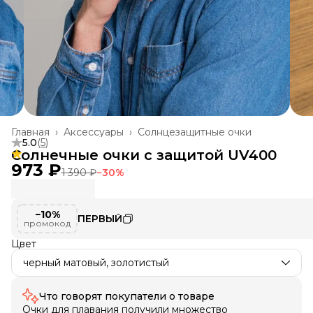
Главная
›
Аксессуары
›
Солнцезащитные очки
5.0
(
5
)
Солнечные очки с защитой UV400
973 ₽
1 390 ₽
−
30
%
−10%
ПЕРВЫЙ
промокод
Цвет
черный матовый, золотистый
Что говорят покупатели о товаре
Очки для плавания получили множество