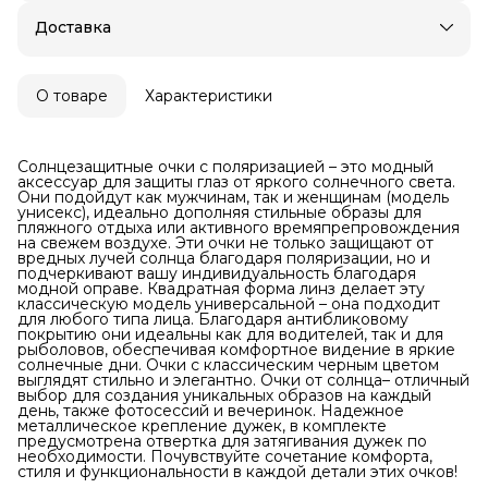
Оплата частями в Сплит
Доставка
Примерка при получении в пункте выдачи
Возможность отказаться от части товаров
Удобный возврат
О товаре
Характеристики
Оплата — картой, СБП или наличными
Солнцезащитные очки с поляризацией – это модный
аксессуар для защиты глаз от яркого солнечного света.
Они подойдут как мужчинам, так и женщинам (модель
унисекс), идеально дополняя стильные образы для
пляжного отдыха или активного времяпрепровождения
на свежем воздухе. Эти очки не только защищают от
вредных лучей солнца благодаря поляризации, но и
подчеркивают вашу индивидуальность благодаря
модной оправе. Квадратная форма линз делает эту
классическую модель универсальной – она подходит
для любого типа лица. Благодаря антибликовому
покрытию они идеальны как для водителей, так и для
рыболовов, обеспечивая комфортное видение в яркие
солнечные дни. Очки с классическим черным цветом
выглядят стильно и элегантно. Очки от солнца– отличный
выбор для создания уникальных образов на каждый
день, также фотосессий и вечеринок. Надежное
металлическое крепление дужек, в комплекте
предусмотрена отвертка для затягивания дужек по
необходимости. Почувствуйте сочетание комфорта,
стиля и функциональности в каждой детали этих очков!