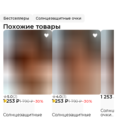
Бестселлеры
Солнцезащитные очки
Похожие товары
1 253 
5.0
(
2
)
4.0
(
3
)
1 253 ₽
1 253 ₽
1 790 ₽
−
30
%
1 790 ₽
−
30
%
Солнц
Солнцезащитные
Солнцезащитные
очки