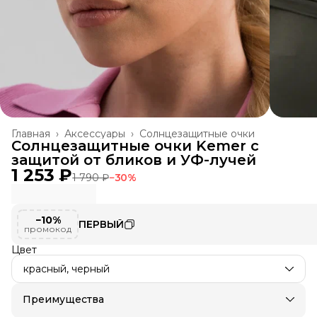
Главная
›
Аксессуары
›
Солнцезащитные очки
Солнцезащитные очки Kemer с
защитой от бликов и УФ-лучей
1 253 ₽
1 790 ₽
−
30
%
−10%
ПЕРВЫЙ
промокод
Цвет
красный, черный
Преимущества
Доставка в пункты выдачи или до двери