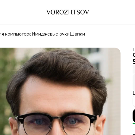
ля компьютера
Имиджевые очки
Шапки
Г