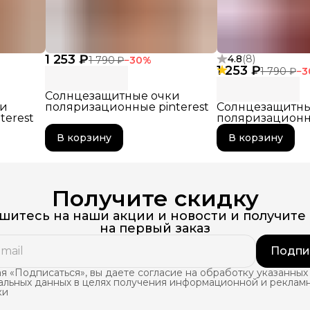
1 253 ₽
4.8
(
8
)
1 790 ₽
−
30
%
1 253 ₽
1 790 ₽
−
3
Солнцезащитные очки
ки
поляризационные pinterest
Солнцезащитны
terest
поляризационны
В корзину
В корзину
Получите скидку
итесь на наши акции и новости и получите
на первый заказ
Подпи
 «Подписаться», вы даете согласие на обработку указанных
альных данных в целях получения информационной и реклам
ки