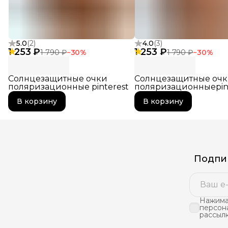
5.0
(
2
)
4.0
(
3
)
1 253 ₽
1 253 ₽
1 790 ₽
−
30
%
1 790 ₽
−
30
%
Солнцезащитные очки
Солнцезащитные оч
поляризационные pinterest
поляризационныеpin
В корзину
В корзину
Подпиш
Нажимая
персон
рассыл