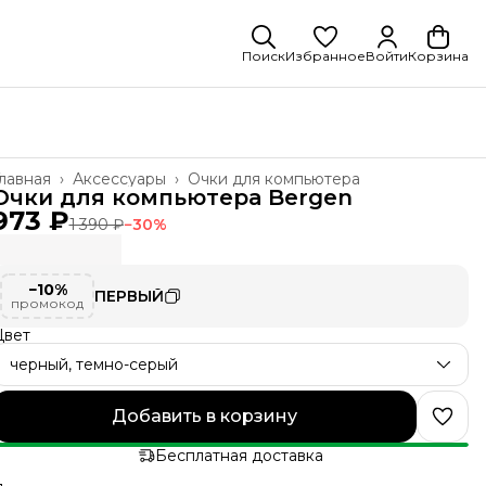
Поиск
Избранное
Войти
Корзина
лавная
›
Аксессуары
›
Очки для компьютера
Очки для компьютера Bergen
973 ₽
1 390 ₽
−
30
%
−10%
ПЕРВЫЙ
промокод
Цвет
черный, темно-серый
Добавить в корзину
Бесплатная доставка