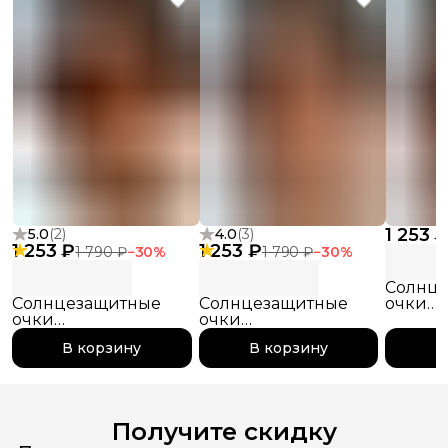
1 253 
5.0
(
2
)
4.0
(
3
)
1 253 ₽
1 253 ₽
1 790 ₽
−
30
%
1 790 ₽
−
30
%
Солнц
Солнцезащитные
Солнцезащитные
очки
очки
очки
поляр
поляризационные
поляризационныеpinterest
pintere
В корзину
В корзину
В
pinterest
Получите скидку