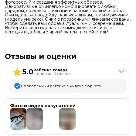
фотосессий и создания эффектных образов.
Декоративные очкилегко комбинировать с любым
нарядом, создавая стильный и запоминающийся образ.
Они идеально подойдут как женщинам, так и мужчинам
(модель унисекс). Очки с прозрачными линзами созданы,
чтобы сделать ваш образ актуальным и современным.
Выберите свои идеальные имиджевые очки уже
сегодня и добавьте яркий акцент в свой стиль!
Отзывы и оценки
5.0
Рейтинг товара
4
оценки
·
3
отзыва
Проверенный рейтинг с Яндекс Маркета
5
звёзд
4
Фото и видео покупателей
4
звезды
0
3
звезды
0
2
звезды
0
+
4
1
звезда
0