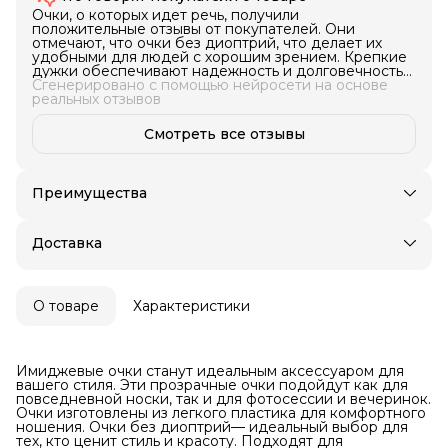
Очки, о которых идет речь, получили
положительные отзывы от покупателей. Они
отмечают, что очки без диоптрий, что делает их
удобными для людей с хорошим зрением. Крепкие
дужки обеспечивают надежность и долговечность
товара. Качество очков оценивается как хорошее.
Сгенерировано с помощью нейросети на основе
Эти очки подойдут для людей, ищущих удобные и
реальных отзывов
надежные очки без диоптрий.
Смотреть все отзывы
Преимущества
Доставка в пункты выдачи или до двери
Оплата частями в Сплит
Доставка
Примерка при получении в пункте выдачи
Возможность отказаться от части товаров
Удобный возврат
О товаре
Характеристики
Оплата — картой, СБП или наличными
Имиджевые очки станут идеальным аксессуаром для
вашего стиля. Эти прозрачные очки подойдут как для
повседневной носки, так и для фотосессии и вечеринок.
Очки изготовлены из легкого пластика для комфортного
ношения. Очки без диоптрий— идеальный выбор для
тех, кто ценит стиль и красоту. Подходят для