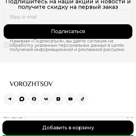
Подпишитесь на наши акции и новости и
получите скидку на первый заказ
Подписаться
Нажимая «Подписаться», вы даете согласие на
обработку указанных персональных данных в целях
получения информационной и рекламной рассылки
Контакты
Телефон
Добавить в корзину
8 (989) 356-29-00
© Vorozhtsov.
Оплата
Доставка
Правила возврата
Реквизиты
О
Эл. почта