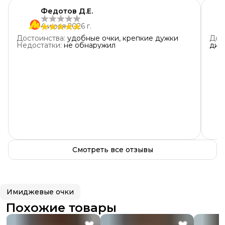
Федотов Д.Е.
4 июля 2026 г.
Достоинства
:
удобные очки, крепкие дужки
Дос
Недостатки
:
не обнаружил
дио
Смотреть все отзывы
Имиджевые очки
Похожие товары