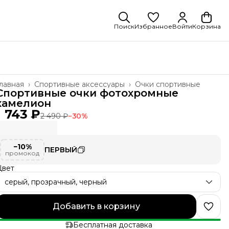
Поиск
Избранное
Войти
Корзина
лавная
›
Спортивные аксессуары
›
Очки спортивные
Спортивные очки фотохромные
хамелион
1 743 ₽
2 490 ₽
−
30
%
−10%
ПЕРВЫЙ
промокод
Цвет
серый, прозрачный, черный
Добавить в корзину
Бесплатная доставка