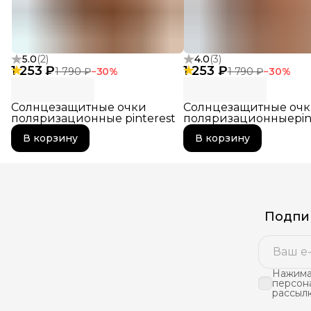
5.0
(
2
)
4.0
(
3
)
1 253 ₽
1 253 ₽
1 790 ₽
−
30
%
1 790 ₽
−
30
%
Солнцезащитные очки
Солнцезащитные оч
поляризационные pinterest
поляризационныеpin
В корзину
В корзину
Подпиш
Нажимая
персон
рассыл