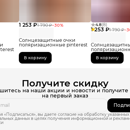
1 253 ₽
4.8
(
8
)
1 790 ₽
−
30
%
1 253 ₽
1 790 ₽
−
3
Солнцезащитные очки
ки
поляризационные pinterest
Солнцезащитны
terest
поляризационны
В корзину
В корзину
Получите скидку
итесь на наши акции и новости и получите
на первый заказ
Подпи
 «Подписаться», вы даете согласие на обработку указанных
альных данных в целях получения информационной и реклам
ки