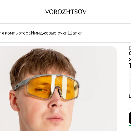
ля компьютера
Имиджевые очки
Шапки
Г